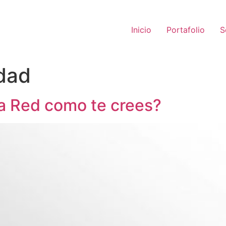
Inicio
Portafolio
S
dad
la Red como te crees?